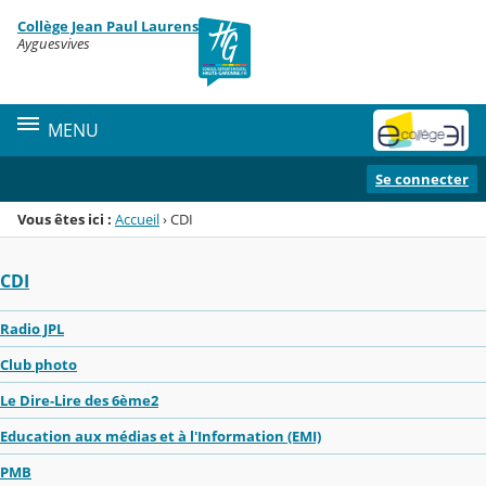
Panneau de gestion des cookies
Collège Jean Paul Laurens
Menu de la rubrique
Contenu
Ayguesvives
MENU
Se connecter
Vous êtes ici :
Accueil
›
CDI
CDI
Radio JPL
Club photo
Le Dire-Lire des 6ème2
Education aux médias et à l'Information (EMI)
PMB