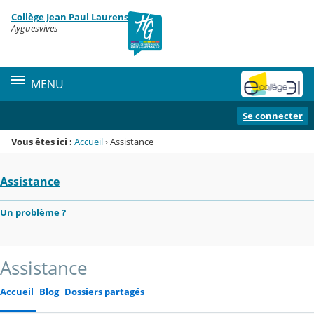
Panneau de gestion des cookies
Collège Jean Paul Laurens
Menu de la rubrique
Contenu
Ayguesvives
MENU
Se connecter
Vous êtes ici :
Accueil
›
Assistance
Assistance
Un problème ?
Assistance
Accueil
Blog
Dossiers partagés