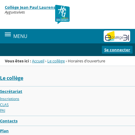
Panneau de gestion des cookies
Collège Jean Paul Laurens
Menu de la rubrique
Contenu
Ayguesvives
MENU
Se connecter
Vous êtes ici :
Accueil
›
Le collège
›
Horaires d'ouverture
Le collège
Secrétariat
Inscriptions
CLAS
PAI
Contacts
Plan