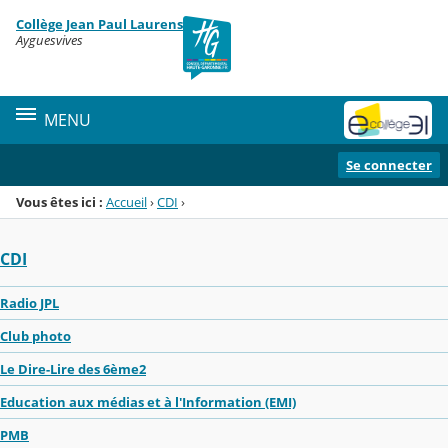
Panneau de gestion des cookies
Collège Jean Paul Laurens
Menu de la rubrique
Contenu
Ayguesvives
MENU
Se connecter
Vous êtes ici :
Accueil
›
CDI
›
CDI
Radio JPL
Club photo
Le Dire-Lire des 6ème2
Education aux médias et à l'Information (EMI)
PMB