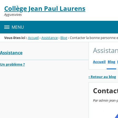
Panneau de gestion des cookies
Collège Jean Paul Laurens
Menu de la rubrique
Contenu
Ayguesvives
MENU
Vous êtes ici :
Accueil
›
Assistance
›
Blog
›
Contacter la bonne personne 
Assista
Assistance
Accueil
Blog
Un problème ?
‹
Retour au blog
Contac
Par admin jean-p