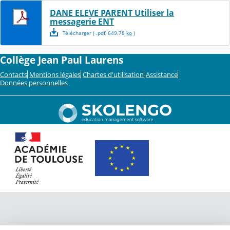
DANE ELEVE PARENT Utiliser la
messagerie ENT
Télécharger
( .
pdf
,
649.78
ko
)
Collège Jean Paul Laurens
Contacts
Mentions légales
Chartes d'utilisation
Assistance
Données personnelles