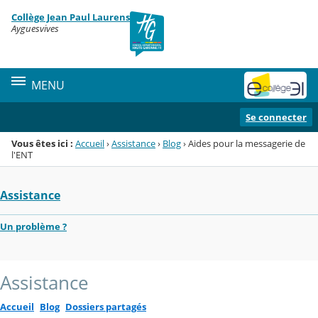
Panneau de gestion des cookies
Collège Jean Paul Laurens
Menu de la rubrique
Contenu
Ayguesvives
MENU
Se connecter
Vous êtes ici :
Accueil
›
Assistance
›
Blog
›
Aides pour la messagerie de
l'ENT
Assistance
Un problème ?
Assistance
Accueil
Blog
Dossiers partagés