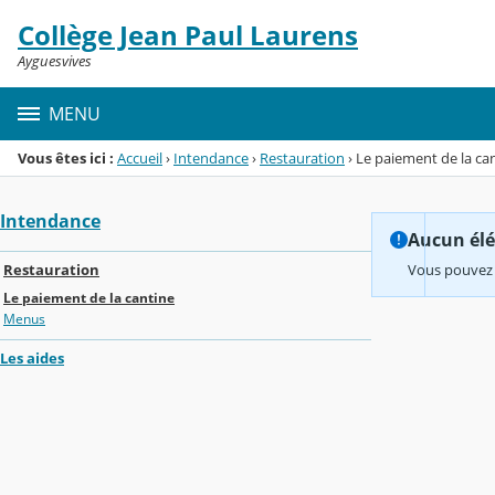
Panneau de gestion des cookies
Collège Jean Paul Laurens
Menu de la rubrique
Contenu
Ayguesvives
MENU
Vous êtes ici :
Accueil
›
Intendance
›
Restauration
›
Le paiement de la ca
Intendance
Aucun élém
Restauration
Vous pouvez 
Le paiement de la cantine
Menus
Les aides